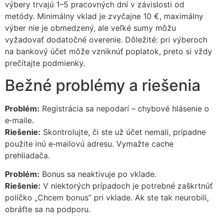
výbery trvajú 1–5 pracovných dní v závislosti od
metódy. Minimálny vklad je zvyčajne 10 €, maximálny
výber nie je obmedzený, ale veľké sumy môžu
vyžadovať dodatočné overenie. Dôležité: pri výberoch
na bankový účet môže vzniknúť poplatok, preto si vždy
prečítajte podmienky.
Bežné problémy a riešenia
Problém:
Registrácia sa nepodarí – chybové hlásenie o
e‑maile.
Riešenie:
Skontrolujte, či ste už účet nemali, prípadne
použite inú e‑mailovú adresu. Vymažte cache
prehliadača.
Problém:
Bonus sa neaktivuje po vklade.
Riešenie:
V niektorých prípadoch je potrebné zaškrtnúť
políčko „Chcem bonus” pri vklade. Ak ste tak neurobili,
obráťte sa na podporu.