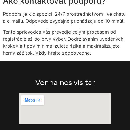
Ako kontaktovať podporu?
Podpora je k dispozícii 24/7 prostredníctvom live chatu
a e‑mailu. Odpovede zvyčajne prichádzajú do 10 minút.
Tento sprievodca vás prevedie celým procesom od
registrácie až po prvý výber. Dodržiavaním uvedených
krokov a tipov minimalizujete riziká a maximalizujete
herný zážitok. Vždy hrajte zodpovedne.
Venha nos visitar