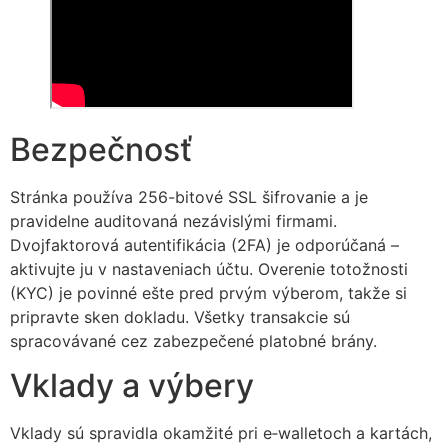
Bezpečnosť
Stránka používa 256-bitové SSL šifrovanie a je
pravidelne auditovaná nezávislými firmami.
Dvojfaktorová autentifikácia (2FA) je odporúčaná –
aktivujte ju v nastaveniach účtu. Overenie totožnosti
(KYC) je povinné ešte pred prvým výberom, takže si
pripravte sken dokladu. Všetky transakcie sú
spracovávané cez zabezpečené platobné brány.
Vklady a výbery
Vklady sú spravidla okamžité pri e‑walletoch a kartách,