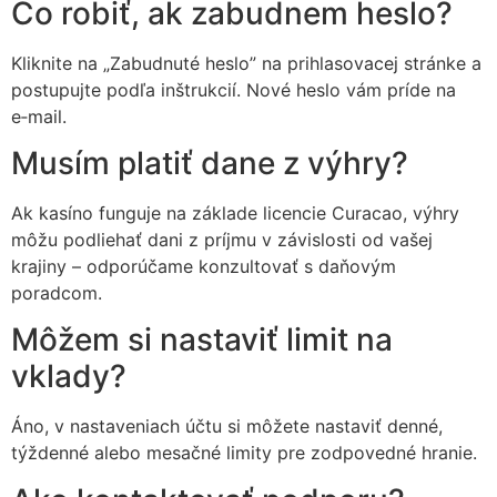
Čo robiť, ak zabudnem heslo?
Kliknite na „Zabudnuté heslo” na prihlasovacej stránke a
postupujte podľa inštrukcií. Nové heslo vám príde na
e‑mail.
Musím platiť dane z výhry?
Ak kasíno funguje na základe licencie Curacao, výhry
môžu podliehať dani z príjmu v závislosti od vašej
krajiny – odporúčame konzultovať s daňovým
poradcom.
Môžem si nastaviť limit na
vklady?
Áno, v nastaveniach účtu si môžete nastaviť denné,
týždenné alebo mesačné limity pre zodpovedné hranie.