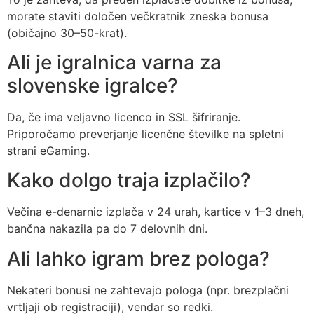
morate staviti določen večkratnik zneska bonusa
(običajno 30–50-krat).
Ali je igralnica varna za
slovenske igralce?
Da, če ima veljavno licenco in SSL šifriranje.
Priporočamo preverjanje licenčne številke na spletni
strani eGaming.
Kako dolgo traja izplačilo?
Večina e-denarnic izplača v 24 urah, kartice v 1–3 dneh,
bančna nakazila pa do 7 delovnih dni.
Ali lahko igram brez pologa?
Nekateri bonusi ne zahtevajo pologa (npr. brezplačni
vrtljaji ob registraciji), vendar so redki.