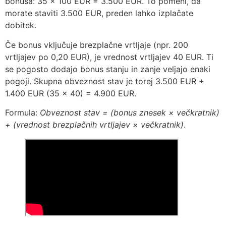
bonusa: 35 × 100 EUR = 3.500 EUR. To pomeni, da
morate staviti 3.500 EUR, preden lahko izplačate
dobitek.
Če bonus vključuje brezplačne vrtljaje (npr. 200
vrtljajev po 0,20 EUR), je vrednost vrtljajev 40 EUR. Ti
se pogosto dodajo bonus stanju in zanje veljajo enaki
pogoji. Skupna obveznost stav je torej 3.500 EUR +
1.400 EUR (35 × 40) = 4.900 EUR.
Formula:
Obveznost stav = (bonus znesek × večkratnik)
+ (vrednost brezplačnih vrtljajev × večkratnik)
.