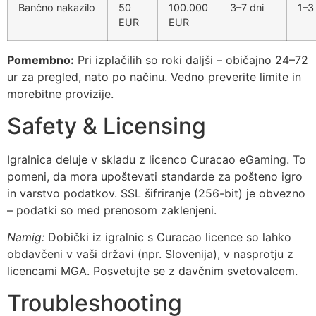
Bančno nakazilo
50
100.000
3–7 dni
1–3
EUR
EUR
Pomembno:
Pri izplačilih so roki daljši – običajno 24–72
ur za pregled, nato po načinu. Vedno preverite limite in
morebitne provizije.
Safety & Licensing
Igralnica deluje v skladu z licenco Curacao eGaming. To
pomeni, da mora upoštevati standarde za pošteno igro
in varstvo podatkov. SSL šifriranje (256-bit) je obvezno
– podatki so med prenosom zaklenjeni.
Namig:
Dobički iz igralnic s Curacao licence so lahko
obdavčeni v vaši državi (npr. Slovenija), v nasprotju z
licencami MGA. Posvetujte se z davčnim svetovalcem.
Troubleshooting