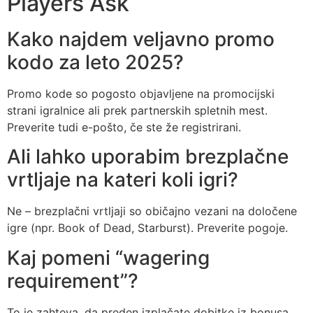
Players Ask
Kako najdem veljavno promo
kodo za leto 2025?
Promo kode so pogosto objavljene na promocijski
strani igralnice ali prek partnerskih spletnih mest.
Preverite tudi e-pošto, če ste že registrirani.
Ali lahko uporabim brezplačne
vrtljaje na kateri koli igri?
Ne – brezplačni vrtljaji so običajno vezani na določene
igre (npr. Book of Dead, Starburst). Preverite pogoje.
Kaj pomeni “wagering
requirement”?
To je zahteva, da preden izplačate dobitke iz bonusa,