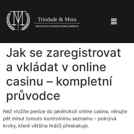
Jak se zaregistrovat
a vkládat v online
casinu – kompletní
průvodce
Než vložíte peníze do jakéhokoli online casina, věnujte
pět minut tomuto kontrolnímu seznamu – pokrývá
kroky, které většina hráčů přeskakuje.