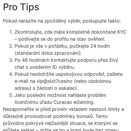
Pro Tips
Pokud narazíte na zpožděný výběr, postupujte takto:
Zkontrolujte, zda máte kompletně dokončené KYC
– podívejte se do profilu na stav ověření.
Pokud je vše v pořádku, počkejte 24 hodin
(standardní doba zpracování).
Po 48 hodinách kontaktujte podporu přes živý
chat s uvedením ID výběru.
Pokud neobdržíte uspokojivou odpověď, zašlete
e-mail na vip@slot7casino (nebo obdobnou
adresu) s žádostí o eskalaci.
Jako poslední možnost nahlaste problém
licenčnímu úřadu Curacao eGaming.
Nezapomeňte si před prvním vkladem nastavit limity a
důkladně prostudovat podmínky bonusů. Tento
průvodce pokrývá nejčastější situace, se kterými se
můžete setkat – držte se ho a hraní bude bez stresu.