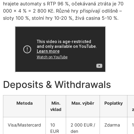
hrajete automaty s RTP 96 %, očekávaná ztráta je 70
000 × 4 % = 2 800 Kč. Různé hry přispívají odlišně –
sloty 100 %, stolní hry 10-20 %, živá casina 5-10 %.
Deposits & Withdrawals
Metoda
Min.
Max. výběr
Poplatky
vklad
Visa/Mastercard
10
2 000 EUR /
Zdarma
EUR
den