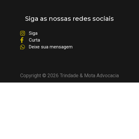
Siga as nossas redes sociais
Siga
Curta
Deixe sua mensagem
Copyright © 2026 Trindade & Mota Advocacia