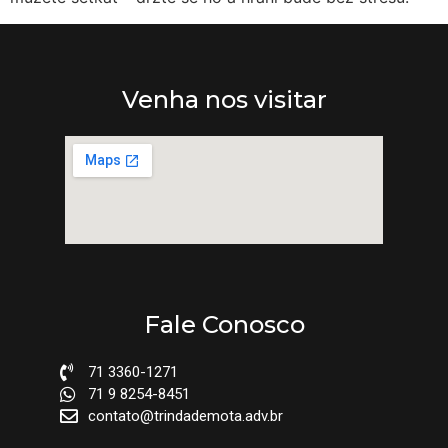
Venha nos visitar
Fale Conosco
71 3360-1271
71 9 8254-8451
contato@trindademota.adv.br