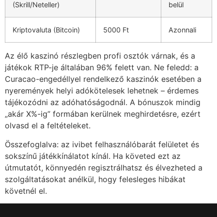
(Skrill/Neteller)
belül
Kriptovaluta (Bitcoin)
5000 Ft
Azonnali
Az élő kaszinó részlegben profi osztók várnak, és a
játékok RTP-je általában 96% felett van. Ne feledd: a
Curacao-engedéllyel rendelkező kaszinók esetében a
nyeremények helyi adókötelesek lehetnek – érdemes
tájékozódni az adóhatóságodnál. A bónuszok mindig
„akár X%-ig” formában kerülnek meghirdetésre, ezért
olvasd el a feltételeket.
Összefoglalva: az ivibet felhasználóbarát felületet és
sokszínű játékkínálatot kínál. Ha követed ezt az
útmutatót, könnyedén regisztrálhatsz és élvezheted a
szolgáltatásokat anélkül, hogy felesleges hibákat
követnél el.