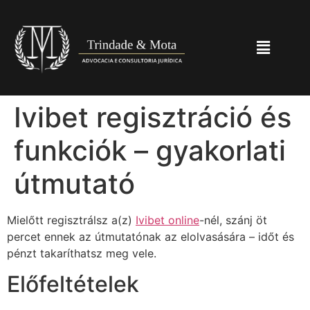
Ivibet regisztráció és
funkciók – gyakorlati
útmutató
Mielőtt regisztrálsz a(z)
Ivibet online
-nél, szánj öt
percet ennek az útmutatónak az elolvasására – időt és
pénzt takaríthatsz meg vele.
Előfeltételek