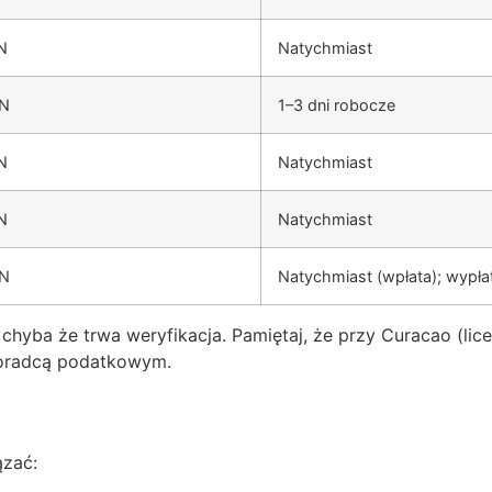
N
Natychmiast
LN
1–3 dni robocze
N
Natychmiast
N
Natychmiast
LN
Natychmiast (wpłata); wypłat
chyba że trwa weryfikacja. Pamiętaj, że przy Curacao (li
doradcą podatkowym.
ązać: