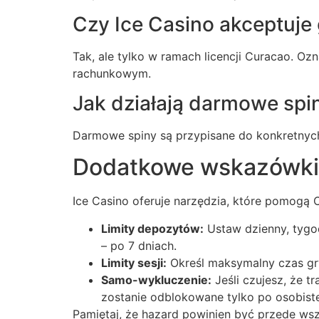
Czy Ice Casino akceptuje 
Tak, ale tylko w ramach licencji Curacao. 
rachunkowym.
Jak działają darmowe spi
Darmowe spiny są przypisane do konkretnyc
Dodatkowe wskazówki 
Ice Casino oferuje narzędzia, które pomogą 
Limity depozytów:
Ustaw dzienny, tygod
– po 7 dniach.
Limity sesji:
Określ maksymalny czas gr
Samo-wykluczenie:
Jeśli czujesz, że t
zostanie odblokowane tylko po osobist
Pamiętaj, że hazard powinien być przede wsz