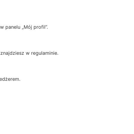
w panelu „Mój profil”.
znajdziesz w regulaminie.
nedżerem.