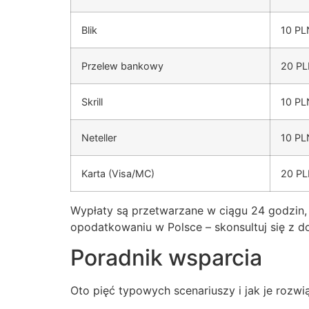
Blik
10 PL
Przelew bankowy
20 P
Skrill
10 PL
Neteller
10 PL
Karta (Visa/MC)
20 P
Wypłaty są przetwarzane w ciągu 24 godzin, 
opodatkowaniu w Polsce – skonsultuj się z 
Poradnik wsparcia
Oto pięć typowych scenariuszy i jak je rozwi