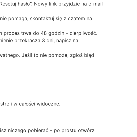
esetuj hasło”. Nowy link przyjdzie na e-mail
nie pomaga, skontaktuj się z czatem na
proces trwa do 48 godzin – cierpliwość.
ienie przekracza 3 dni, napisz na
atnego. Jeśli to nie pomoże, zgłoś błąd
re i w całości widoczne.
isz niczego pobierać – po prostu otwórz