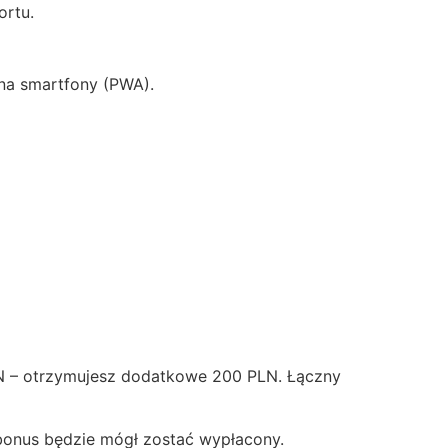
ortu.
 na smartfony (PWA).
LN – otrzymujesz dodatkowe 200 PLN. Łączny
bonus będzie mógł zostać wypłacony.