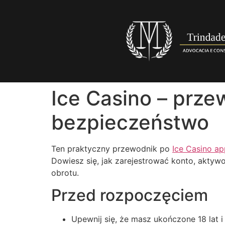
Ice Casino – prze
bezpieczeństwo
Ten praktyczny przewodnik po
Ice Casino ap
Dowiesz się, jak zarejestrować konto, akty
obrotu.
Przed rozpoczęciem
Upewnij się, że masz ukończone 18 lat i