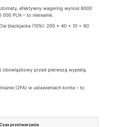
 automaty, efektywny wagering wynosi 8000
 000 PLN – to nierealne.
Dla blackjacka (10%): 200 × 40 × 10 = 80
est obowiązkowy przed pierwszą wypłatą.
nianie (2FA) w ustawieniach konta – to
Czas przetwarzania