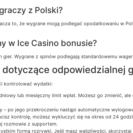
graczy z Polski?
Oznacza to, że wygrane mogą podlegać opodatkowaniu w Pol
ny w Ice Casino bonusie?
h gier. Wygrane z spinów podlegają standardowemu wageri
dotyczące odpowiedzialnej 
Ci kontrolować wydatki:
niowy lub miesięczny limit wpłat. Możesz go zmienić, ale
y – po jego przekroczeniu nastąpi automatyczne wylogowa
racisz kontrolę, możesz wykluczyć się na okres od 24 godz
ej rozmowie z supportem.
ystkim formą rozrywki. Jeśli masz wątpliwości, skorzystaj