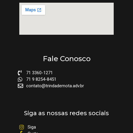
Fale Conosco
71 3360-1271
71 9 8254-8451
contato@trindademota.adv.br
Siga as nossas redes sociais
Siga