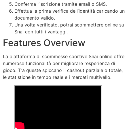
Conferma l’iscrizione tramite email o SMS.
Effettua la prima verifica dell’identità caricando un
documento valido.
Una volta verificato, potrai scommettere online su
Snai con tutti i vantaggi.
Features Overview
La piattaforma di scommesse sportive Snai online offre
numerose funzionalità per migliorare l’esperienza di
gioco. Tra queste spiccano il cashout parziale o totale,
le statistiche in tempo reale e i mercati multivello.