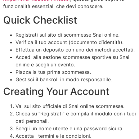
funzionalità essenziali che devi conoscere.
Quick Checklist
Registrati sul sito di scommesse Snai online.
Verifica il tuo account (documento d’identità).
Effettua un deposito con uno dei metodi accettati.
Accedi alla sezione scommesse sportive su Snai
online e scegli un evento.
Piazza la tua prima scommessa.
Gestisci il bankroll in modo responsabile.
Creating Your Account
Vai sul sito ufficiale di Snai online scommesse.
Clicca su “Registrati” e compila il modulo con i tuoi
dati personali.
Scegli un nome utente e una password sicura.
Accetta i termini e le condizioni.