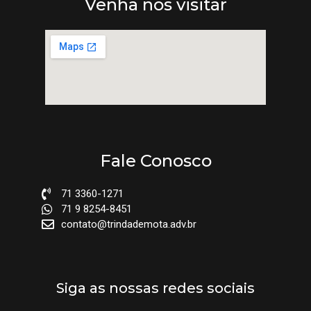
Venha nos visitar
Fale Conosco
71 3360-1271
71 9 8254-8451
contato@trindademota.adv.br
Siga as nossas redes sociais