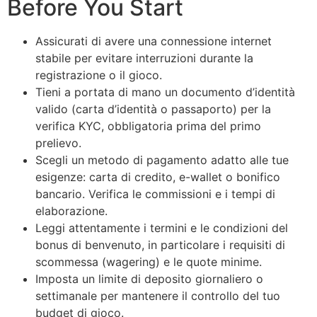
Before You Start
Assicurati di avere una connessione internet
stabile per evitare interruzioni durante la
registrazione o il gioco.
Tieni a portata di mano un documento d’identità
valido (carta d’identità o passaporto) per la
verifica KYC, obbligatoria prima del primo
prelievo.
Scegli un metodo di pagamento adatto alle tue
esigenze: carta di credito, e-wallet o bonifico
bancario. Verifica le commissioni e i tempi di
elaborazione.
Leggi attentamente i termini e le condizioni del
bonus di benvenuto, in particolare i requisiti di
scommessa (wagering) e le quote minime.
Imposta un limite di deposito giornaliero o
settimanale per mantenere il controllo del tuo
budget di gioco.