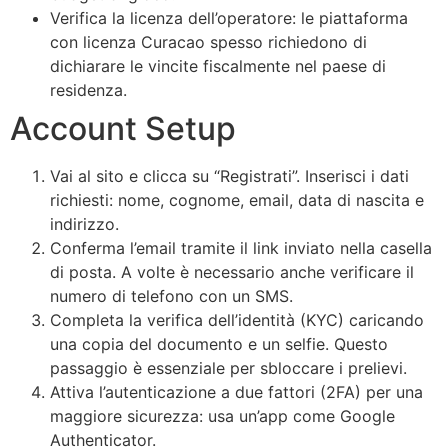
Verifica la licenza dell’operatore: le piattaforma
con licenza Curacao spesso richiedono di
dichiarare le vincite fiscalmente nel paese di
residenza.
Account Setup
Vai al sito e clicca su “Registrati”. Inserisci i dati
richiesti: nome, cognome, email, data di nascita e
indirizzo.
Conferma l’email tramite il link inviato nella casella
di posta. A volte è necessario anche verificare il
numero di telefono con un SMS.
Completa la verifica dell’identità (KYC) caricando
una copia del documento e un selfie. Questo
passaggio è essenziale per sbloccare i prelievi.
Attiva l’autenticazione a due fattori (2FA) per una
maggiore sicurezza: usa un’app come Google
Authenticator.