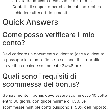
attività fraudolenta o violazione dei termini.
Contatta il supporto per chiarimenti; potrebbero
richiedere ulteriori documenti.
Quick Answers
Come posso verificare il mio
conto?
Devi caricare un documento d’identità (carta d’identità
o passaporto) e un selfie nella sezione “Il mio profilo”.
La verifica richiede solitamente 24-48 ore.
Quali sono i requisiti di
scommessa del bonus?
Generalmente il bonus deve essere scommesso 10 volte
entro 30 giorni, con quote minime di 1.50. Le
scommesse multiple contribuiscono al 50% dell’importo.