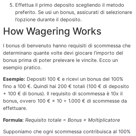
Effettua il primo deposito scegliendo il metodo
preferito. Se usi un bonus, assicurati di selezionare
l’opzione durante il deposito.
How Wagering Works
I bonus di benvenuto hanno requisiti di scommessa che
determinano quante volte devi giocare l’importo del
bonus prima di poter prelevare le vincite. Ecco un
esempio pratico.
Esempio:
Depositi 100 € e ricevi un bonus del 100%
fino a 100 €. Quindi hai 200 € totali (100 € di deposito
+ 100 € di bonus). Il requisito di scommessa è 10x il
bonus, ovvero 100 € × 10 = 1.000 € di scommesse da
effettuare.
Formula:
Requisito totale = Bonus × Moltiplicatore
Supponiamo che ogni scommessa contribuisca al 100%