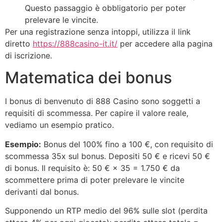
Questo passaggio è obbligatorio per poter
prelevare le vincite.
Per una registrazione senza intoppi, utilizza il link
diretto
https://888casino-it.it/
per accedere alla pagina
di iscrizione.
Matematica dei bonus
I bonus di benvenuto di 888 Casino sono soggetti a
requisiti di scommessa. Per capire il valore reale,
vediamo un esempio pratico.
Esempio:
Bonus del 100% fino a 100 €, con requisito di
scommessa 35x sul bonus. Depositi 50 € e ricevi 50 €
di bonus. Il requisito è: 50 € × 35 = 1.750 € da
scommettere prima di poter prelevare le vincite
derivanti dal bonus.
Supponendo un RTP medio del 96% sulle slot (perdita