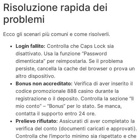
Risoluzione rapida dei
problemi
Ecco gli scenari più comuni e come risolverli.
Login fallito:
Controlla che Caps Lock sia
disattivato. Usa la funzione “Password
dimenticata” per reimpostarla. Se il problema
persiste, cancella la cache del browser o prova un
altro dispositivo.
Bonus non accreditato:
Verifica di aver inserito il
codice promozionale 888 casino durante la
registrazione o il deposito. Controlla la sezione “Il
mio conto” – “Bonus” per lo stato. Se manca,
contatta il supporto entro 24 ore.
Prelievo rifiutato:
Assicurati di aver completato la
verifica del conto (documenti caricati e approvati).
Controlla che l’importo minimo sia rispettato e che