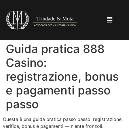
Guida pratica 888
Casino:
registrazione, bonus
e pagamenti passo
passo
Questa è una guida pratica passo passo: registrazione,
verifica, bonus e pagamenti — niente fronzoli.