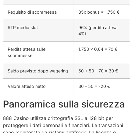
Requisito di scommessa
35x bonus = 1.750 €
RTP medio slot
96% (perdita attesa
4%)
Perdita attesa sulle
1.750 × 0,04 = 70 €
scommesse
Saldo previsto dopo wagering
50 + 50 – 70 = 30 €
Valore atteso netto
30 – 50 = -20 €
Panoramica sulla sicurezza
888 Casino utilizza crittografia SSL a 128 bit per
proteggere i dati personali e finanziari. Le transazioni
sono monitorate da sistemi antifrode. La licenza è