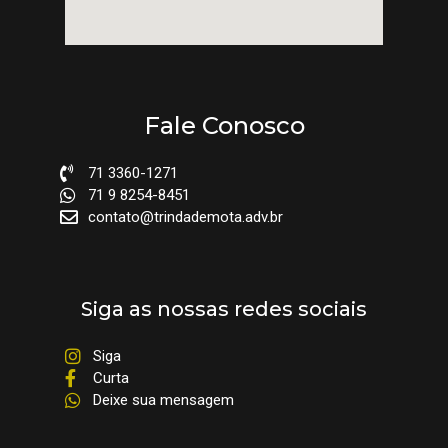
Fale Conosco
71 3360-1271
71 9 8254-8451
contato@trindademota.adv.br
Siga as nossas redes sociais
Siga
Curta
Deixe sua mensagem