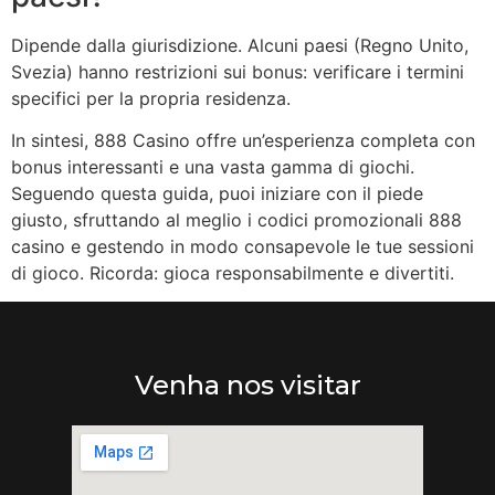
Dipende dalla giurisdizione. Alcuni paesi (Regno Unito,
Svezia) hanno restrizioni sui bonus: verificare i termini
specifici per la propria residenza.
In sintesi, 888 Casino offre un’esperienza completa con
bonus interessanti e una vasta gamma di giochi.
Seguendo questa guida, puoi iniziare con il piede
giusto, sfruttando al meglio i codici promozionali 888
casino e gestendo in modo consapevole le tue sessioni
di gioco. Ricorda: gioca responsabilmente e divertiti.
Venha nos visitar