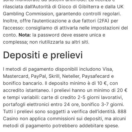
rilasciata dall’Autorità di Gioco di Gibilterra e dalla UK
Gambling Commission, garantendo controlli regolari.
Inoltre, offre l’autenticazione a due fattori (2FA) per
l’accesso: consigliamo di attivarla nelle impostazioni del
conto.
Nota:
la password deve essere unica e
complessa; non riutilizzarla su altri siti.
Depositi e prelievi
I metodi di pagamento disponibili includono Visa,
Mastercard, PayPal, Skrill, Neteller, Paysafecard e
bonifico bancario. Il deposito minimo è di 10 €, con
accredito istantaneo. I prelievi hanno un minimo di 20 €
e tempi variabili: carte di credito 2-5 giorni lavorativi,
portafogli elettronici entro 24 ore, bonifico 3-7 giorni.
Tutti i prelievi sono soggetti a verifica dell’identità. 888
Casino non applica commissioni sui depositi, ma alcuni
metodi di pagamento potrebbero addebitare spese.