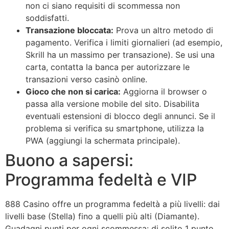
non ci siano requisiti di scommessa non
soddisfatti.
Transazione bloccata:
Prova un altro metodo di
pagamento. Verifica i limiti giornalieri (ad esempio,
Skrill ha un massimo per transazione). Se usi una
carta, contatta la banca per autorizzare le
transazioni verso casinò online.
Gioco che non si carica:
Aggiorna il browser o
passa alla versione mobile del sito. Disabilita
eventuali estensioni di blocco degli annunci. Se il
problema si verifica su smartphone, utilizza la
PWA (aggiungi la schermata principale).
Buono a sapersi:
Programma fedeltà e VIP
888 Casino offre un programma fedeltà a più livelli: dai
livelli base (Stella) fino a quelli più alti (Diamante).
Guadagni punti per ogni scommessa: di solito 1 punto