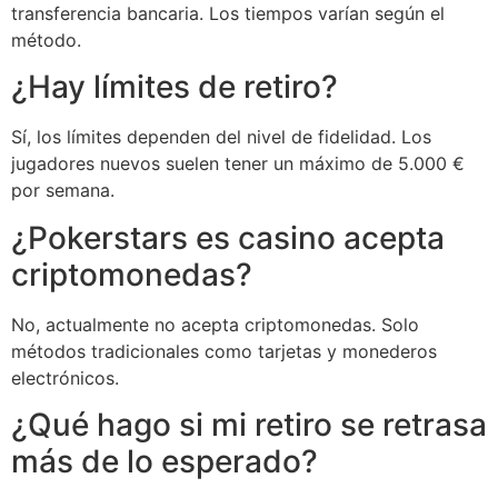
transferencia bancaria. Los tiempos varían según el
método.
¿Hay límites de retiro?
Sí, los límites dependen del nivel de fidelidad. Los
jugadores nuevos suelen tener un máximo de 5.000 €
por semana.
¿Pokerstars es casino acepta
criptomonedas?
No, actualmente no acepta criptomonedas. Solo
métodos tradicionales como tarjetas y monederos
electrónicos.
¿Qué hago si mi retiro se retrasa
más de lo esperado?