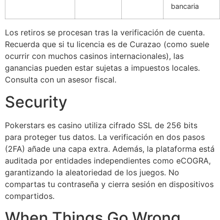
bancaria
Los retiros se procesan tras la verificación de cuenta.
Recuerda que si tu licencia es de Curazao (como suele
ocurrir con muchos casinos internacionales), las
ganancias pueden estar sujetas a impuestos locales.
Consulta con un asesor fiscal.
Security
Pokerstars es casino utiliza cifrado SSL de 256 bits
para proteger tus datos. La verificación en dos pasos
(2FA) añade una capa extra. Además, la plataforma está
auditada por entidades independientes como eCOGRA,
garantizando la aleatoriedad de los juegos. No
compartas tu contraseña y cierra sesión en dispositivos
compartidos.
When Things Go Wrong