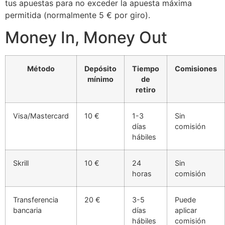
tus apuestas para no exceder la apuesta máxima
permitida (normalmente 5 € por giro).
Money In, Money Out
Método
Depósito
Tiempo
Comisiones
mínimo
de
retiro
Visa/Mastercard
10 €
1-3
Sin
días
comisión
hábiles
Skrill
10 €
24
Sin
horas
comisión
Transferencia
20 €
3-5
Puede
bancaria
días
aplicar
hábiles
comisión