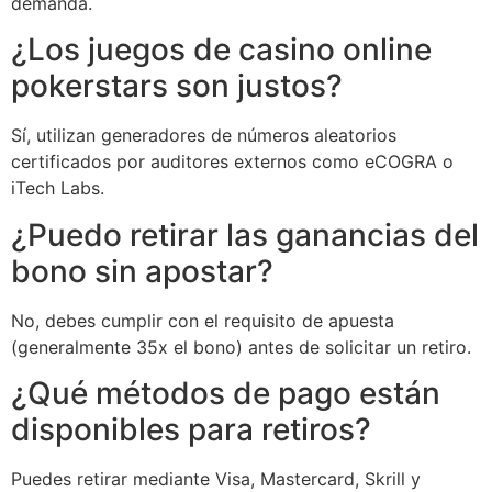
demanda.
¿Los juegos de casino online
pokerstars son justos?
Sí, utilizan generadores de números aleatorios
certificados por auditores externos como eCOGRA o
iTech Labs.
¿Puedo retirar las ganancias del
bono sin apostar?
No, debes cumplir con el requisito de apuesta
(generalmente 35x el bono) antes de solicitar un retiro.
¿Qué métodos de pago están
disponibles para retiros?
Puedes retirar mediante Visa, Mastercard, Skrill y