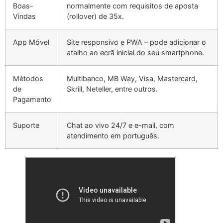
Boas-
normalmente com requisitos de aposta
Vindas
(rollover) de 35x.
App Móvel
Site responsivo e PWA – pode adicionar o
atalho ao ecrã inicial do seu smartphone.
Métodos
Multibanco, MB Way, Visa, Mastercard,
de
Skrill, Neteller, entre outros.
Pagamento
Suporte
Chat ao vivo 24/7 e e-mail, com
atendimento em português.