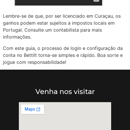
Lembre-se de que, por ser licenciado em Curaçau, os
ganhos podem estar sujeitos a impostos locais em
Portugal. Consulte um contabilista para mais
informações.
Com este guia, o processo de login e configuração da
conta no Bettilt torna-se simples e rápido. Boa sorte e
jogue com responsabilidade!
Venha nos visitar