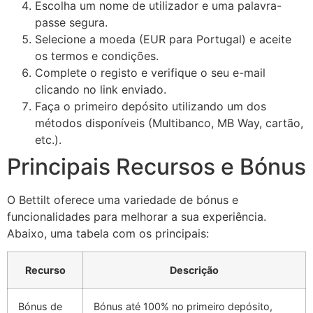
Escolha um nome de utilizador e uma palavra-
passe segura.
Selecione a moeda (EUR para Portugal) e aceite
os termos e condições.
Complete o registo e verifique o seu e-mail
clicando no link enviado.
Faça o primeiro depósito utilizando um dos
métodos disponíveis (Multibanco, MB Way, cartão,
etc.).
Principais Recursos e Bónus
O Bettilt oferece uma variedade de bónus e
funcionalidades para melhorar a sua experiência.
Abaixo, uma tabela com os principais:
Recurso
Descrição
Bónus de
Bónus até 100% no primeiro depósito,