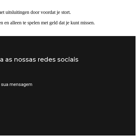
uitsluitingen door voordat je stort.
en alleen te spelen met geld dat je kunt missen.
a as nossas redes sociais
a
e sua mensagem