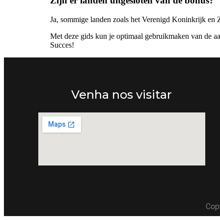
Zijn er landen uitgesloten van de bonus?
Ja, sommige landen zoals het Verenigd Koninkrijk en Z
Met deze gids kun je optimaal gebruikmaken van de aan
Succes!
Venha nos visitar
Cop