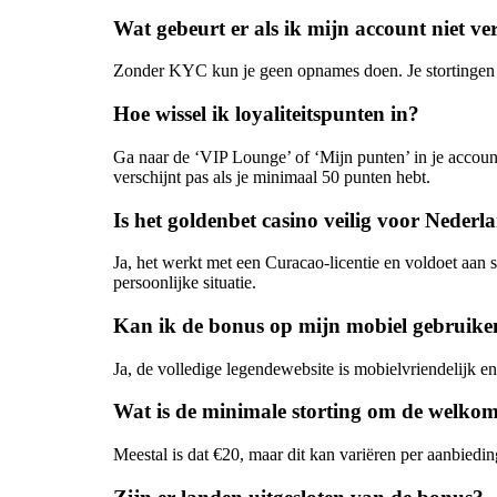
Wat gebeurt er als ik mijn account niet ver
Zonder KYC kun je geen opnames doen. Je stortingen bl
Hoe wissel ik loyaliteitspunten in?
Ga naar de ‘VIP Lounge’ of ‘Mijn punten’ in je account
verschijnt pas als je minimaal 50 punten hebt.
Is het goldenbet casino veilig voor Nederl
Ja, het werkt met een Curacao‑licentie en voldoet aan 
persoonlijke situatie.
Kan ik de bonus op mijn mobiel gebruike
Ja, de volledige legendewebsite is mobielvriendelijk en
Wat is de minimale storting om de welkom
Meestal is dat €20, maar dit kan variëren per aanbiedi