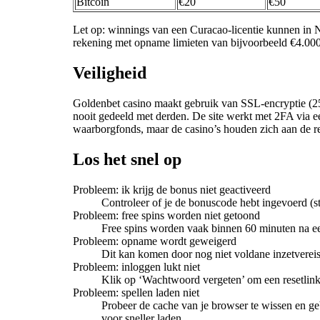
Bitcoin
€20
€50
Let op: winnings van een Curacao‑licentie kunnen in N
rekening met opname limieten van bijvoorbeeld €4.00
Veiligheid
Goldenbet casino maakt gebruik van SSL‑encryptie (256
nooit gedeeld met derden. De site werkt met 2FA via een
waarborgfonds, maar de casino’s houden zich aan de rege
Los het snel op
Probleem: ik krijg de bonus niet geactiveerd
Controleer of je de bonuscode hebt ingevoerd (st
Probleem: free spins worden niet getoond
Free spins worden vaak binnen 60 minuten na een
Probleem: opname wordt geweigerd
Dit kan komen door nog niet voldane inzetvere
Probleem: inloggen lukt niet
Klik op ‘Wachtwoord vergeten’ om een resetlink t
Probleem: spellen laden niet
Probeer de cache van je browser te wissen en ge
voor sneller laden.