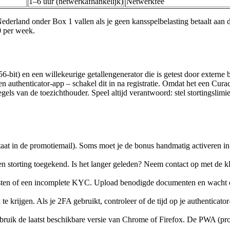
1–6 uur (netwerkafhankelijk)
Netwerkfee
ederland onder Box 1 vallen als je geen kansspelbelasting betaalt aan 
0 per week.
‑bit) en een willekeurige getallengenerator die is getest door externe
 authenticator‑app – schakel dit in na registratie. Omdat het een Curaca
ls van de toezichthouder. Speel altijd verantwoord: stel stortingslimiet
aat in de promotiemail). Soms moet je de bonus handmatig activeren in d
 storting toegekend. Is het langer geleden? Neem contact op met de kla
isten of een incomplete KYC. Upload benodigde documenten en wacht 
e krijgen. Als je 2FA gebruikt, controleer of de tijd op je authenticato
bruik de laatst beschikbare versie van Chrome of Firefox. De PWA (prog