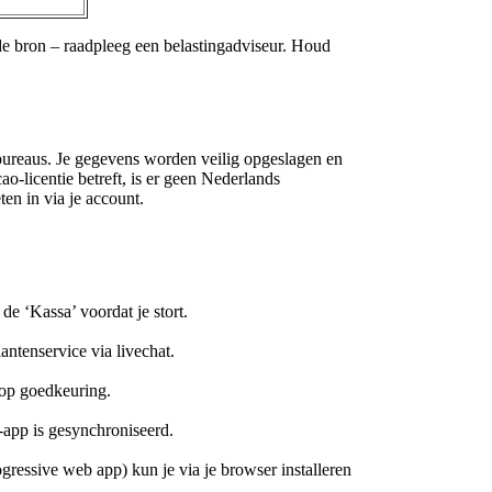
de bron – raadpleeg een belastingadviseur. Houd
 bureaus. Je gegevens worden veilig opgeslagen en
o‑licentie betreft, is er geen Nederlands
en in via je account.
e ‘Kassa’ voordat je stort.
ntenservice via livechat.
op goedkeuring.
r‑app is gesynchroniseerd.
ressive web app) kun je via je browser installeren