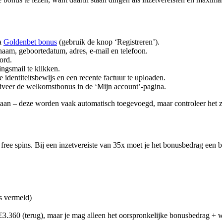
ia
Goldenbet bonus
(gebruik de knop ‘Registreren’).
rnaam, geboortedatum, adres, e‑mail en telefoon.
ord.
ingsmail te klikken.
identiteitsbewijs en een recente factuur te uploaden.
ctiveer de welkomstbonus in de ‘Mijn account’-pagina.
ns aan – deze worden vaak automatisch toegevoegd, maar controleer het ze
free spins. Bij een inzetvereiste van 35x moet je het bonusbedrag een b
s vermeld)
€3.360 (terug), maar je mag alleen het oorspronkelijke bonusbedrag + 