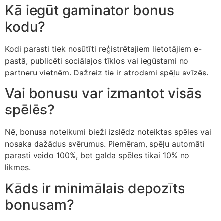
Kā iegūt gaminator bonus
kodu?
Kodi parasti tiek nosūtīti reģistrētajiem lietotājiem e-
pastā, publicēti sociālajos tīklos vai iegūstami no
partneru vietnēm. Dažreiz tie ir atrodami spēļu avīzēs.
Vai bonusu var izmantot visās
spēlēs?
Nē, bonusa noteikumi bieži izslēdz noteiktas spēles vai
nosaka dažādus svērumus. Piemēram, spēļu automāti
parasti veido 100%, bet galda spēles tikai 10% no
likmes.
Kāds ir minimālais depozīts
bonusam?