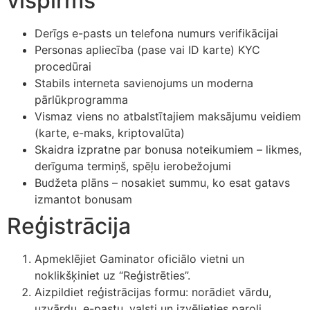
vispirms
Derīgs e-pasts un telefona numurs verifikācijai
Personas apliecība (pase vai ID karte) KYC
procedūrai
Stabils interneta savienojums un moderna
pārlūkprogramma
Vismaz viens no atbalstītajiem maksājumu veidiem
(karte, e-maks, kriptovalūta)
Skaidra izpratne par bonusa noteikumiem – likmes,
derīguma termiņš, spēļu ierobežojumi
Budžeta plāns – nosakiet summu, ko esat gatavs
izmantot bonusam
Reģistrācija
Apmeklējiet Gaminator oficiālo vietni un
noklikšķiniet uz “Reģistrēties”.
Aizpildiet reģistrācijas formu: norādiet vārdu,
uzvārdu, e-pastu, valsti un izvēlieties paroli.