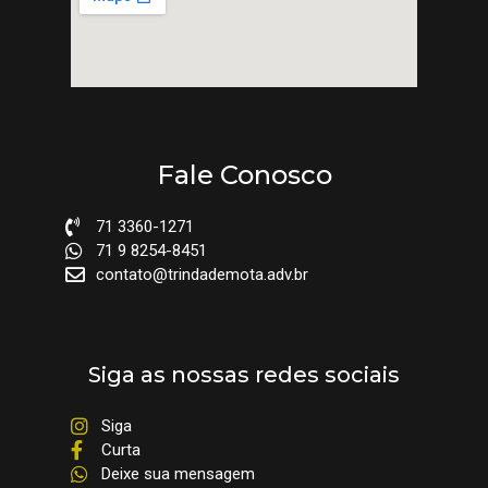
Fale Conosco
71 3360-1271
71 9 8254-8451
contato@trindademota.adv.br
Siga as nossas redes sociais
Siga
Curta
Deixe sua mensagem