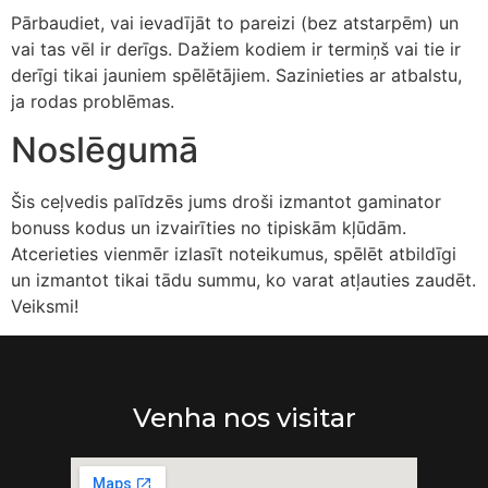
Pārbaudiet, vai ievadījāt to pareizi (bez atstarpēm) un
vai tas vēl ir derīgs. Dažiem kodiem ir termiņš vai tie ir
derīgi tikai jauniem spēlētājiem. Sazinieties ar atbalstu,
ja rodas problēmas.
Noslēgumā
Šis ceļvedis palīdzēs jums droši izmantot gaminator
bonuss kodus un izvairīties no tipiskām kļūdām.
Atcerieties vienmēr izlasīt noteikumus, spēlēt atbildīgi
un izmantot tikai tādu summu, ko varat atļauties zaudēt.
Veiksmi!
Venha nos visitar