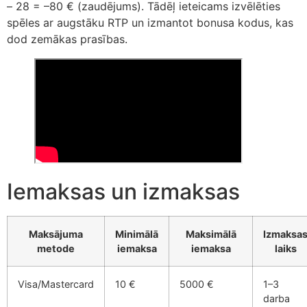
– 28 = –80 € (zaudējums). Tādēļ ieteicams izvēlēties
spēles ar augstāku RTP un izmantot bonusa kodus, kas
dod zemākas prasības.
Iemaksas un izmaksas
Maksājuma
Minimālā
Maksimālā
Izmaksa
metode
iemaksa
iemaksa
laiks
Visa/Mastercard
10 €
5000 €
1–3
darba