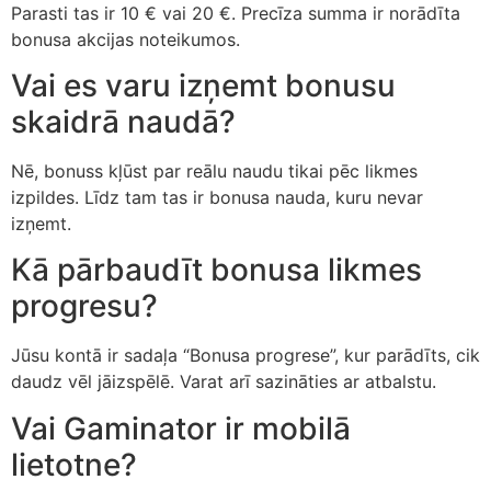
Parasti tas ir 10 € vai 20 €. Precīza summa ir norādīta
bonusa akcijas noteikumos.
Vai es varu izņemt bonusu
skaidrā naudā?
Nē, bonuss kļūst par reālu naudu tikai pēc likmes
izpildes. Līdz tam tas ir bonusa nauda, kuru nevar
izņemt.
Kā pārbaudīt bonusa likmes
progresu?
Jūsu kontā ir sadaļa “Bonusa progrese”, kur parādīts, cik
daudz vēl jāizspēlē. Varat arī sazināties ar atbalstu.
Vai Gaminator ir mobilā
lietotne?