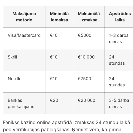
Maksājuma
Minimālā
Maksimālā
Apstrādes
metode
iemaksa
izmaksa
laiks
Visa/Mastercard
€10
€5000
1-3 darba
dienas
Skrill
€10
€10 000
24
stundas
Neteller
€10
€7500
24
stundas
Bankas
€20
€20 000
3-5 darba
pārskaitījums
dienas
Fenikss kazino online apstrādā izmaksas 24 stundu laikā
pēc verifikācijas pabeigšanas. Ņemiet vērā, ka pirmā