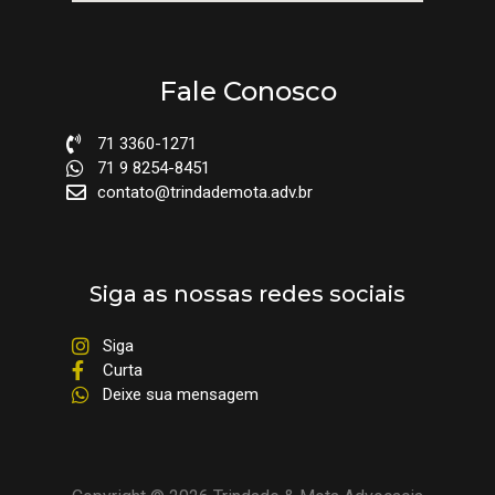
Fale Conosco
71 3360-1271
71 9 8254-8451
contato@trindademota.adv.br
Siga as nossas redes sociais
Siga
Curta
Deixe sua mensagem