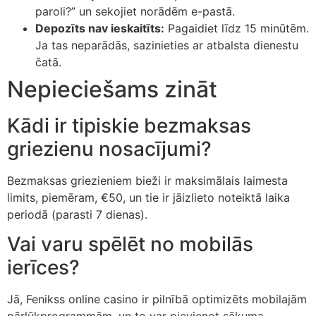
paroli?” un sekojiet norādēm e-pastā.
Depozīts nav ieskaitīts:
Pagaidiet līdz 15 minūtēm.
Ja tas neparādās, sazinieties ar atbalsta dienestu
čatā.
Nepieciešams zināt
Kādi ir tipiskie bezmaksas
griezienu nosacījumi?
Bezmaksas griezieniem bieži ir maksimālais laimesta
limits, piemēram, €50, un tie ir jāizlieto noteiktā laika
periodā (parasti 7 dienas).
Vai varu spēlēt no mobilās
ierīces?
Jā, Fenikss online casino ir pilnībā optimizēts mobilajām