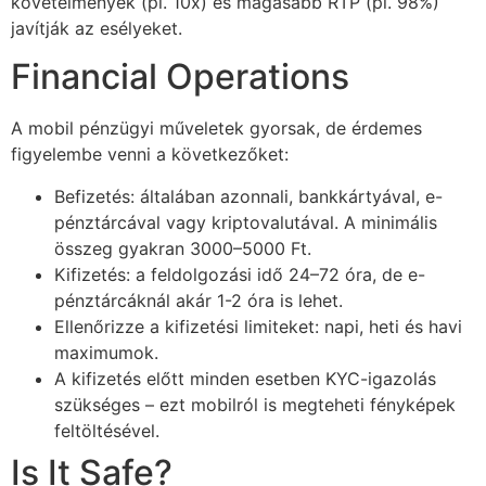
követelmények (pl. 10x) és magasabb RTP (pl. 98%)
javítják az esélyeket.
Financial Operations
A mobil pénzügyi műveletek gyorsak, de érdemes
figyelembe venni a következőket:
Befizetés: általában azonnali, bankkártyával, e-
pénztárcával vagy kriptovalutával. A minimális
összeg gyakran 3000–5000 Ft.
Kifizetés: a feldolgozási idő 24–72 óra, de e-
pénztárcáknál akár 1-2 óra is lehet.
Ellenőrizze a kifizetési limiteket: napi, heti és havi
maximumok.
A kifizetés előtt minden esetben KYC-igazolás
szükséges – ezt mobilról is megteheti fényképek
feltöltésével.
Is It Safe?