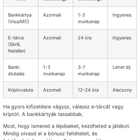
Bankkártya
Azonnali
1-3
Ingyenes
(Visa/MC)
munkanap
E-tárca
Azonnali
24 óra
Ingyenes
(Skrill,
Neteller)
Banki
1-3
3-7
Lehet díj
átutalás
munkanap
munkanap
Kriptovaluta
Azonnali
12-24 óra
Alacsony
Ha gyors kifizetésre vágysz, válassz e-tárcát vagy
kriptót. A bankkártyák lassabbak.
Most, hogy ismered a lépéseket, kezdheted a játékot.
Mindig olvasd el a bónusz feltételeit, és