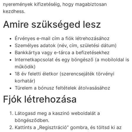
nyeremények kifizetéséig, hogy magabiztosan
kezdhess.
Amire szükséged lesz
Érvényes e-mail cím a fiók létrehozásához
Személyes adatok (név, cím, születési dátum)
Bankkártya vagy e-tárca a befizetésekhez
Internetkapcsolat és egy böngésző (a mobiloldal is
működik)
18 év feletti életkor (szerencsejáték törvényi
korhatár)
Türelem a bónusz feltételek átolvasásához
Fjók létrehozása
Látogasd meg a kaszinó weboldalát a
böngésződben.
Kattints a „Regisztráció” gombra, és töltsd ki az