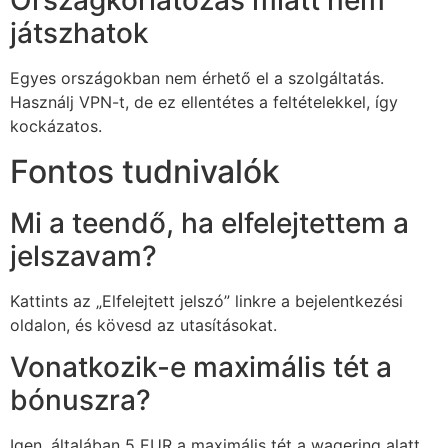
Országkorlátozás miatt nem
játszhatok
Egyes országokban nem érhető el a szolgáltatás.
Használj VPN-t, de ez ellentétes a feltételekkel, így
kockázatos.
Fontos tudnivalók
Mi a teendő, ha elfelejtettem a
jelszavam?
Kattints az „Elfelejtett jelszó” linkre a bejelentkezési
oldalon, és kövesd az utasításokat.
Vonatkozik-e maximális tét a
bónuszra?
Igen, általában 5 EUR a maximális tét a wagering alatt.