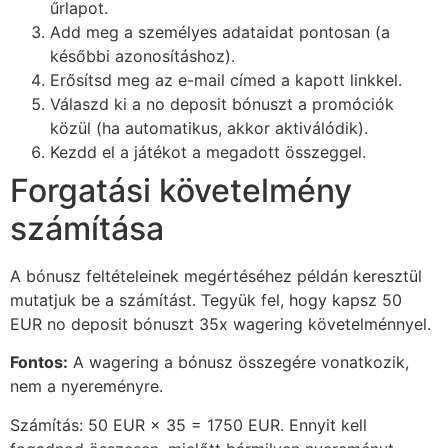
űrlapot.
Add meg a személyes adataidat pontosan (a
későbbi azonosításhoz).
Erősítsd meg az e-mail címed a kapott linkkel.
Válaszd ki a no deposit bónuszt a promóciók
közül (ha automatikus, akkor aktiválódik).
Kezdd el a játékot a megadott összeggel.
Forgatási követelmény
számítása
A bónusz feltételeinek megértéséhez példán keresztül
mutatjuk be a számítást. Tegyük fel, hogy kapsz 50
EUR no deposit bónuszt 35x wagering követelménnyel.
Fontos:
A wagering a bónusz összegére vonatkozik,
nem a nyereményre.
Számítás: 50 EUR × 35 = 1750 EUR. Ennyit kell