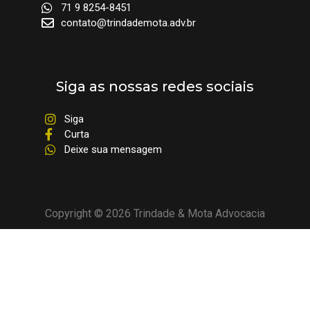
71 9 8254-8451
contato@trindademota.adv.br
Siga as nossas redes sociais
Siga
Curta
Deixe sua mensagem
Copyright © 2026 Trindade & Mota Advocacia