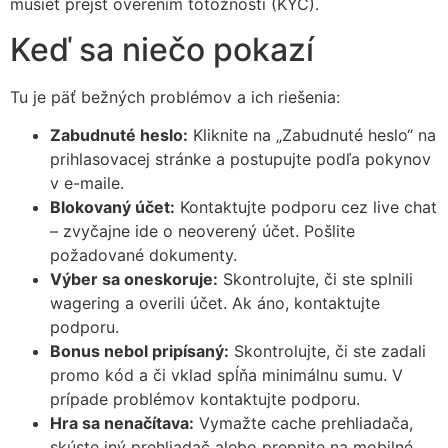
musieť prejsť overením totožnosti (KYC).
Keď sa niečo pokazí
Tu je päť bežných problémov a ich riešenia:
Zabudnuté heslo:
Kliknite na „Zabudnuté heslo“ na
prihlasovacej stránke a postupujte podľa pokynov
v e-maile.
Blokovaný účet:
Kontaktujte podporu cez live chat
– zvyčajne ide o neoverený účet. Pošlite
požadované dokumenty.
Výber sa oneskoruje:
Skontrolujte, či ste splnili
wagering a overili účet. Ak áno, kontaktujte
podporu.
Bonus nebol pripísaný:
Skontrolujte, či ste zadali
promo kód a či vklad spĺňa minimálnu sumu. V
prípade problémov kontaktujte podporu.
Hra sa nenačítava:
Vymažte cache prehliadača,
skúste iný prehliadač alebo prepnite na mobilné