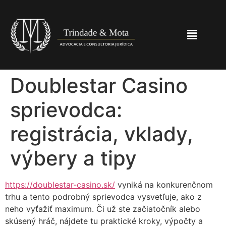
Doublestar Casino
sprievodca:
registrácia, vklady,
výbery a tipy
https://doublestar-casino.sk/
vyniká na konkurenčnom
trhu a tento podrobný sprievodca vysvetľuje, ako z
neho vyťažiť maximum. Či už ste začiatočník alebo
skúsený hráč, nájdete tu praktické kroky, výpočty a