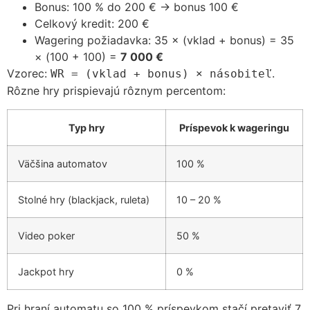
Bonus: 100 % do 200 € → bonus 100 €
Celkový kredit: 200 €
Wagering požiadavka: 35 × (vklad + bonus) = 35
× (100 + 100) =
7 000 €
Vzorec:
.
WR = (vklad + bonus) × násobiteľ
Rôzne hry prispievajú rôznym percentom:
Typ hry
Príspevok k wageringu
Väčšina automatov
100 %
Stolné hry (blackjack, ruleta)
10 – 20 %
Video poker
50 %
Jackpot hry
0 %
Pri hraní automatu so 100 % príspevkom stačí pretaviť 7