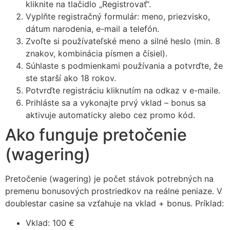
kliknite na tlačidlo „Registrovať“.
Vyplňte registračný formulár: meno, priezvisko,
dátum narodenia, e-mail a telefón.
Zvoľte si používateľské meno a silné heslo (min. 8
znakov, kombinácia písmen a čísiel).
Súhlaste s podmienkami používania a potvrďte, že
ste starší ako 18 rokov.
Potvrďte registráciu kliknutím na odkaz v e-maile.
Prihláste sa a vykonajte prvý vklad – bonus sa
aktivuje automaticky alebo cez promo kód.
Ako funguje pretočenie
(wagering)
Pretočenie (wagering) je počet stávok potrebných na
premenu bonusových prostriedkov na reálne peniaze. V
doublestar casine sa vzťahuje na vklad + bonus. Príklad:
Vklad: 100 €