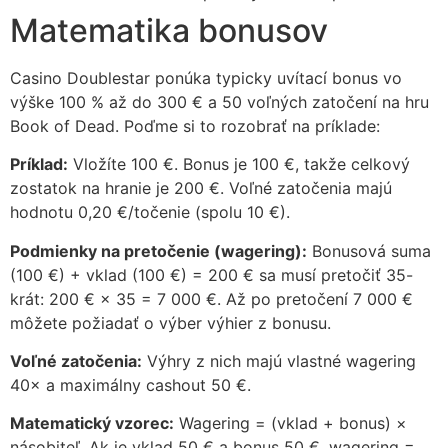
Matematika bonusov
Casino Doublestar ponúka typicky uvítací bonus vo
výške 100 % až do 300 € a 50 voľných zatočení na hru
Book of Dead. Poďme si to rozobrať na príklade:
Príklad:
Vložíte 100 €. Bonus je 100 €, takže celkový
zostatok na hranie je 200 €. Voľné zatočenia majú
hodnotu 0,20 €/točenie (spolu 10 €).
Podmienky na pretočenie (wagering):
Bonusová suma
(100 €) + vklad (100 €) = 200 € sa musí pretočiť 35-
krát: 200 € × 35 = 7 000 €. Až po pretočení 7 000 €
môžete požiadať o výber výhier z bonusu.
Voľné zatočenia:
Výhry z nich majú vlastné wagering
40× a maximálny cashout 50 €.
Matematický vzorec:
Wagering = (vklad + bonus) ×
násobiteľ. Ak je vklad 50 € a bonus 50 €, wagering =