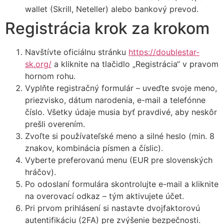
wallet (Skrill, Neteller) alebo bankový prevod.
Registrácia krok za krokom
Navštívte oficiálnu stránku
https://doublestar-
sk.org/
a kliknite na tlačidlo „Registrácia“ v pravom
hornom rohu.
Vyplňte registračný formulár – uveďte svoje meno,
priezvisko, dátum narodenia, e-mail a telefónne
číslo. Všetky údaje musia byť pravdivé, aby neskôr
prešli overením.
Zvoľte si používateľské meno a silné heslo (min. 8
znakov, kombinácia písmen a číslic).
Vyberte preferovanú menu (EUR pre slovenských
hráčov).
Po odoslaní formulára skontrolujte e-mail a kliknite
na overovací odkaz – tým aktivujete účet.
Pri prvom prihlásení si nastavte dvojfaktorovú
autentifikáciu (2FA) pre zvýšenie bezpečnosti.