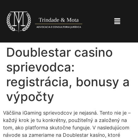
Doublestar casino
sprievodca:
registrácia, bonusy a
výpočty
Väčšina iGaming sprievodcov je nejasná. Tento nie je –
každý krok je tu konkrétny, použiteľný a založený na
tom, ako platforma skutočne funguje. V nasledujúcom
návode sa zameriame na Doublestar kasíno, ktoré