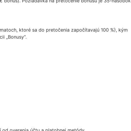
 € bonus). Požiadavka na pretočenie bonusu je 35-násobok
omatoch, ktoré sa do pretočenia započítavajú 100 %), kým
ii „Bonusy“.
 od overenia účtu a platobnej metódy.