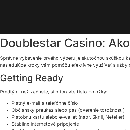
Doublestar Casino: Ako
Správne vybavenie prvého výberu je skutočnou skúškou kaž
nasledujúce kroky vám pomôžu efektívne využívať služby 
Getting Ready
Predtým, než začnete, si pripravte tieto položky:
Platný e-mail a telefónne číslo
Občiansky preukaz alebo pas (overenie totožnosti)
Platobnú kartu alebo e-wallet (napr. Skrill, Neteller)
Stabilné internetové pripojenie