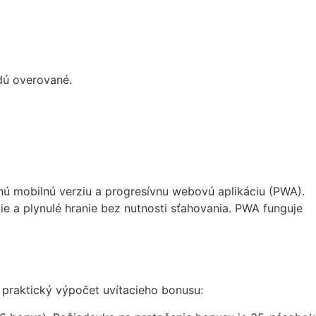
udú overované.
nú mobilnú verziu a progresívnu webovú aplikáciu (PWA).
cie a plynulé hranie bez nutnosti sťahovania. PWA funguje
e praktický výpočet uvítacieho bonusu: