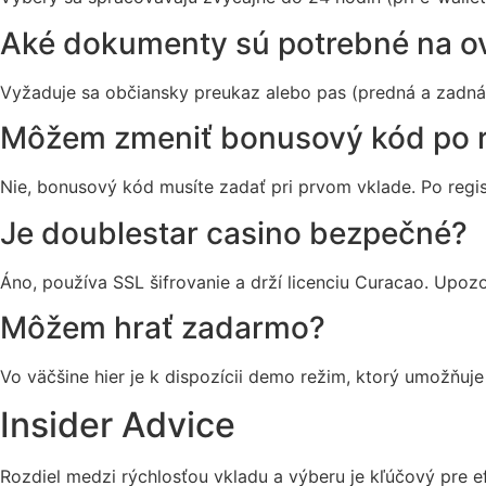
Aké dokumenty sú potrebné na o
Vyžaduje sa občiansky preukaz alebo pas (predná a zadná 
Môžem zmeniť bonusový kód po re
Nie, bonusový kód musíte zadať pri prvom vklade. Po regis
Je doublestar casino bezpečné?
Áno, používa SSL šifrovanie a drží licenciu Curacao. Upozo
Môžem hrať zadarmo?
Vo väčšine hier je k dispozícii demo režim, ktorý umožňuje 
Insider Advice
Rozdiel medzi rýchlosťou vkladu a výberu je kľúčový pre e