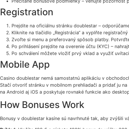
Prečítané bonusové podmienky – venujte pozornosť 
Registration
Prejdite na oficiálnu stránku doublestar – odporúčam
Kliknite na tlačidlo „Registrácia“ a vyplňte registra
Zvoľte si menu a preferovaný spôsob platby. Potvrď
Po prihlásení prejdite na overenie účtu (KYC) – nahra
Po schválení môžete vložiť prvý vklad a využiť uvítac
Mobile App
Casino doublestar nemá samostatnú aplikáciu v obchodoch
Stačí otvoriť stránku v mobilnom prehliadači a pridať ju n
na Android aj iOS a poskytuje rovnaké funkcie ako desktop
How Bonuses Work
Bonusy v doublestar kasíne sú navrhnuté tak, aby zvýšili 