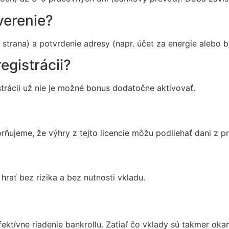
verenie?
strana) a potvrdenie adresy (napr. účet za energie alebo 
gistrácii?
trácii už nie je možné bonus dodatočne aktivovať.
rňujeme, že výhry z tejto licencie môžu podliehať dani z pr
hrať bez rizika a bez nutnosti vkladu.
fektívne riadenie bankrollu. Zatiaľ čo vklady sú takmer ok