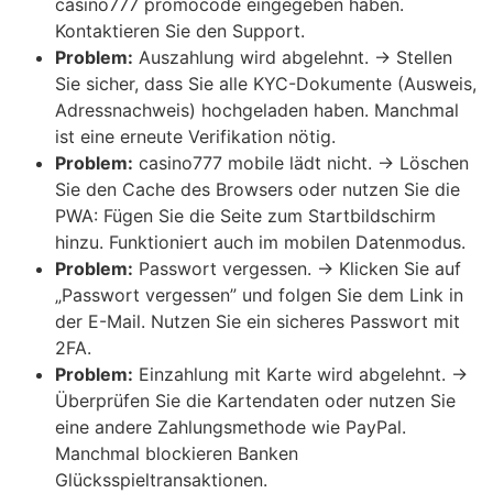
casino777 promocode eingegeben haben.
Kontaktieren Sie den Support.
Problem:
Auszahlung wird abgelehnt. → Stellen
Sie sicher, dass Sie alle KYC-Dokumente (Ausweis,
Adressnachweis) hochgeladen haben. Manchmal
ist eine erneute Verifikation nötig.
Problem:
casino777 mobile lädt nicht. → Löschen
Sie den Cache des Browsers oder nutzen Sie die
PWA: Fügen Sie die Seite zum Startbildschirm
hinzu. Funktioniert auch im mobilen Datenmodus.
Problem:
Passwort vergessen. → Klicken Sie auf
„Passwort vergessen” und folgen Sie dem Link in
der E-Mail. Nutzen Sie ein sicheres Passwort mit
2FA.
Problem:
Einzahlung mit Karte wird abgelehnt. →
Überprüfen Sie die Kartendaten oder nutzen Sie
eine andere Zahlungsmethode wie PayPal.
Manchmal blockieren Banken
Glücksspieltransaktionen.