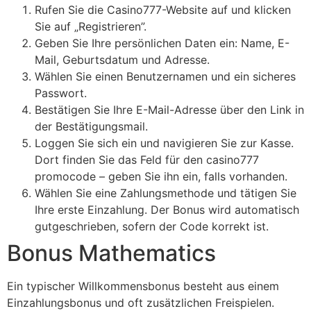
Rufen Sie die Casino777-Website auf und klicken
Sie auf „Registrieren”.
Geben Sie Ihre persönlichen Daten ein: Name, E-
Mail, Geburtsdatum und Adresse.
Wählen Sie einen Benutzernamen und ein sicheres
Passwort.
Bestätigen Sie Ihre E-Mail-Adresse über den Link in
der Bestätigungsmail.
Loggen Sie sich ein und navigieren Sie zur Kasse.
Dort finden Sie das Feld für den casino777
promocode – geben Sie ihn ein, falls vorhanden.
Wählen Sie eine Zahlungsmethode und tätigen Sie
Ihre erste Einzahlung. Der Bonus wird automatisch
gutgeschrieben, sofern der Code korrekt ist.
Bonus Mathematics
Ein typischer Willkommensbonus besteht aus einem
Einzahlungsbonus und oft zusätzlichen Freispielen.