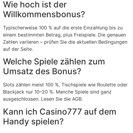
Wie hoch ist der
Willkommensbonus?
Typischerweise 100 % auf die erste Einzahlung bis zu
einem bestimmten Betrag, plus Freispiele. Die genauen
Zahlen variieren – prüfen Sie die aktuellen Bedingungen
auf der Seite.
Welche Spiele zählen zum
Umsatz des Bonus?
Slots zählen meist 100 %, Tischspiele wie Roulette oder
Blackjack nur 10–20 %. Manche Spiele sind ganz
ausgeschlossen. Lesen Sie die AGB.
Kann ich Casino777 auf dem
Handy spielen?