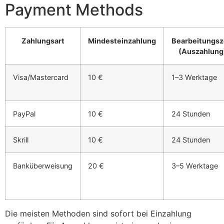
Payment Methods
Zahlungsart
Mindesteinzahlung
Bearbeitungsz
(Auszahlung
Visa/Mastercard
10 €
1–3 Werktage
PayPal
10 €
24 Stunden
Skrill
10 €
24 Stunden
Banküberweisung
20 €
3–5 Werktage
Die meisten Methoden sind sofort bei Einzahlung