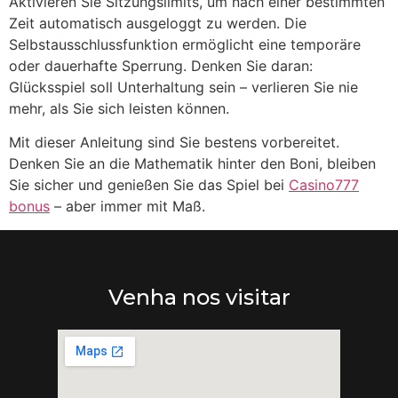
Aktivieren Sie Sitzungslimits, um nach einer bestimmten
Zeit automatisch ausgeloggt zu werden. Die
Selbstausschlussfunktion ermöglicht eine temporäre
oder dauerhafte Sperrung. Denken Sie daran:
Glücksspiel soll Unterhaltung sein – verlieren Sie nie
mehr, als Sie sich leisten können.
Mit dieser Anleitung sind Sie bestens vorbereitet.
Denken Sie an die Mathematik hinter den Boni, bleiben
Sie sicher und genießen Sie das Spiel bei
Casino777
bonus
– aber immer mit Maß.
Venha nos visitar