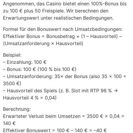
Angenommen, das Casino bietet einen 100%-Bonus bis
zu 100 € plus 50 Freispiele. Wir berechnen den
Erwartungswert unter realistischen Bedingungen.
Formel für den Bonuswert nach Umsatzbedingungen:
Effektiver Bonus = Bonusbetrag × (1 – Hausvorteil) –
(Umsatzanforderung × Hausvorteil)
Beispiel:
– Einzahlung: 100 €
– Bonus: 100 € (100 % bis 100 €)
– Umsatzanforderung: 35× der Bonus (also 35 × 100 =
3500 €)
– Hausvorteil des Spiels (z. B. Slot mit RTP 96 % →
Hausvorteil 4 % = 0,04)
Berechnung:
Erwarteter Verlust beim Umsetzen = 3500 € × 0,04 =
140 €
Effektiver Bonuswert = 100 € – 140 € = –40 €