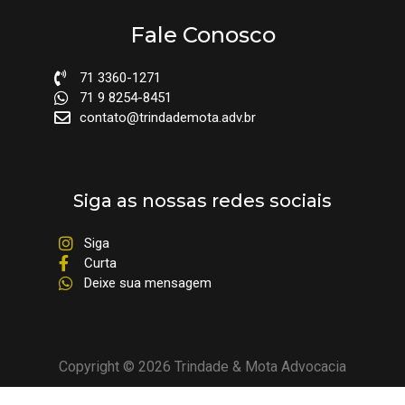
Fale Conosco
71 3360-1271
71 9 8254-8451
contato@trindademota.adv.br
Siga as nossas redes sociais
Siga
Curta
Deixe sua mensagem
Copyright © 2026 Trindade & Mota Advocacia