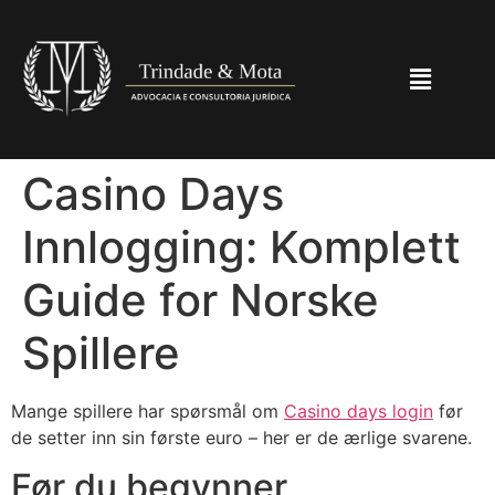
Casino Days
Innlogging: Komplett
Guide for Norske
Spillere
Mange spillere har spørsmål om
Casino days login
før
de setter inn sin første euro – her er de ærlige svarene.
Før du begynner