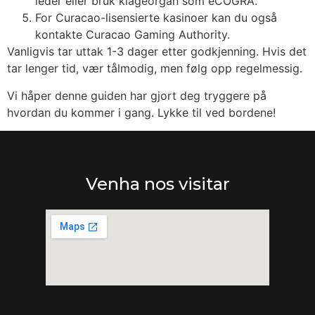
leder eller bruk klageorgan som eCOGRA.
For Curacao-lisensierte kasinoer kan du også
kontakte Curacao Gaming Authority.
Vanligvis tar uttak 1-3 dager etter godkjenning. Hvis det
tar lenger tid, vær tålmodig, men følg opp regelmessig.
Vi håper denne guiden har gjort deg tryggere på
hvordan du kommer i gang. Lykke til ved bordene!
Venha nos visitar