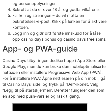
og personopplysninger.
Bekreft at du er over 18 år og godta vilkårene.
Fullfør registreringen – du vil motta en
bekreftelses-e-post. Klikk på lenken for å aktivere
kontoen.
Logg inn og gjør ditt første innskudd for å låse
opp casino days bonus og casino days free spins.
App- og PWA-guide
Casino Days tilbyr ingen dedikert app i App Store eller
Google Play, men du kan bruke den mobiloptimaliserte
nettsiden eller installere Progressive Web App (PWA).
For å installere PWA: Åpne nettleseren på din mobil, gå
til Casino Days’ side, og trykk på “Del”-ikonet. Velg
“Legg til på startskjermen”. Deretter fungerer den som
en app med push-varsler og rask tilgang.