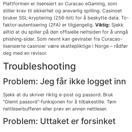
Plattformen er lisensiert av Curacao eGaming, som
stiller krav til sikkerhet og ansvarlig spilling. Casinoet
bruker SSL-kryptering (256-bit) for å beskytte data. To-
faktor-autentisering (2FA) er tilgjengelig.
Viktig:
Sjekk
alltid at du spiller på den offisielle nettsiden for å unngå
phishing-sider. Som nevnt kan gevinster fra Curacao-
lisensierte casinoer være skattepliktige i Norge – rådfør
deg med en revisor.
Troubleshooting
Problem: Jeg får ikke logget inn
Sjekk at du skriver riktig e-post og passord. Bruk
“Glemt passord”-funksjonen for å tilbakestille. Tøm
nettleserbufferen eller prøv en annen nettleser.
Problem: Uttaket er forsinket