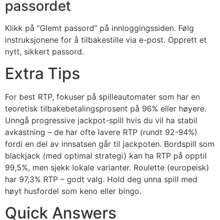
passordet
Klikk på “Glemt passord” på innloggingssiden. Følg
instruksjonene for å tilbakestille via e-post. Opprett et
nytt, sikkert passord.
Extra Tips
For best RTP, fokuser på spilleautomater som har en
teoretisk tilbakebetalingsprosent på 96% eller høyere.
Unngå progressive jackpot-spill hvis du vil ha stabil
avkastning – de har ofte lavere RTP (rundt 92-94%)
fordi en del av innsatsen går til jackpoten. Bordspill som
blackjack (med optimal strategi) kan ha RTP på opptil
99,5%, men sjekk lokale varianter. Roulette (europeisk)
har 97,3% RTP – godt valg. Hold deg unna spill med
høyt husfordel som keno eller bingo.
Quick Answers