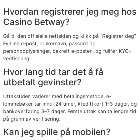
Hvordan registrerer jeg meg hos
Casino Betway?
Gå til den offisielle nettsiden og klikk på “Registrer deg”.
Fyll inn e-post, brukernavn, passord og
personopplysninger, bekreft e-posten, og fullfør KYC-
verifisering.
Hvor lang tid tar det å få
utbetalt gevinster?
Uttakstiden varierer med betalingsmetode: e-
lommebøker tar inntil 24 timer, kredittkort 1–3 dager, og
bankoverføring 3–7 dager. Første uttak kan ta lengre tid
på grunn av verifisering.
Kan jeg spille på mobilen?