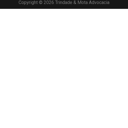
Copyright © 2026 Trindade & Mota Advocacia