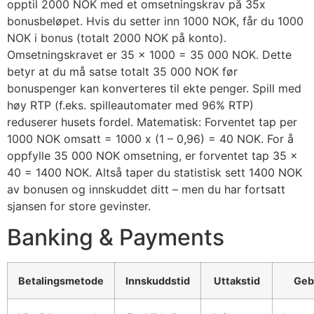
opptil 2000 NOK med et omsetningskrav på 35x
bonusbeløpet. Hvis du setter inn 1000 NOK, får du 1000
NOK i bonus (totalt 2000 NOK på konto).
Omsetningskravet er 35 x 1000 = 35 000 NOK. Dette
betyr at du må satse totalt 35 000 NOK før
bonuspenger kan konverteres til ekte penger. Spill med
høy RTP (f.eks. spilleautomater med 96% RTP)
reduserer husets fordel. Matematisk: Forventet tap per
1000 NOK omsatt = 1000 x (1 – 0,96) = 40 NOK. For å
oppfylle 35 000 NOK omsetning, er forventet tap 35 x
40 = 1400 NOK. Altså taper du statistisk sett 1400 NOK
av bonusen og innskuddet ditt – men du har fortsatt
sjansen for store gevinster.
Banking & Payments
Betalingsmetode
Innskuddstid
Uttakstid
Geb