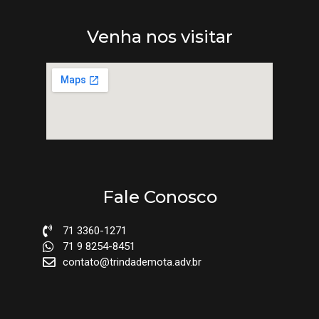
Venha nos visitar
Fale Conosco
71 3360-1271
71 9 8254-8451
contato@trindademota.adv.br