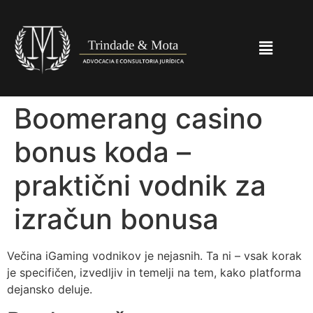
Boomerang casino
bonus koda –
praktični vodnik za
izračun bonusa
Večina iGaming vodnikov je nejasnih. Ta ni – vsak korak
je specifičen, izvedljiv in temelji na tem, kako platforma
dejansko deluje.