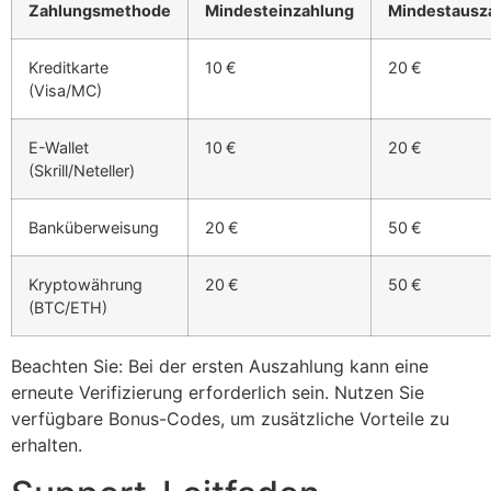
Zahlungsmethode
Mindesteinzahlung
Mindestausz
Kreditkarte
10 €
20 €
(Visa/MC)
E-Wallet
10 €
20 €
(Skrill/Neteller)
Banküberweisung
20 €
50 €
Kryptowährung
20 €
50 €
(BTC/ETH)
Beachten Sie: Bei der ersten Auszahlung kann eine
erneute Verifizierung erforderlich sein. Nutzen Sie
verfügbare Bonus-Codes, um zusätzliche Vorteile zu
erhalten.