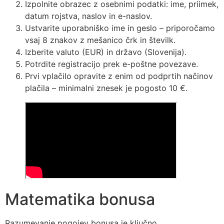
Izpolnite obrazec z osebnimi podatki: ime, priimek,
datum rojstva, naslov in e-naslov.
Ustvarite uporabniško ime in geslo – priporočamo
vsaj 8 znakov z mešanico črk in številk.
Izberite valuto (EUR) in državo (Slovenija).
Potrdite registracijo prek e-poštne povezave.
Prvi vplačilo opravite z enim od podprtih načinov
plačila – minimalni znesek je pogosto 10 €.
Matematika bonusa
Razumevanje pogojev bonusa je ključno.