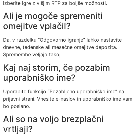
izberite igre z višjim RTP za boljše možnosti.
Ali je mogoče spremeniti
omejitve vplačil?
Da, v razdelku “Odgovorno igranje” lahko nastavite
dnevne, tedenske ali mesečne omejitve depozita.
Spremembe veljajo takoj.
Kaj naj storim, če pozabim
uporabniško ime?
Uporabite funkcijo “Pozabljeno uporabniško ime” na
prijavni strani. Vnesite e-naslov in uporabniško ime vam
bo poslano.
Ali so na voljo brezplačni
vrtljaji?