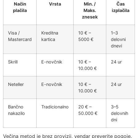
Način
Vrsta
Min. /
Čas
plačila
Maks.
izplačila
znesek
Visa /
Kreditna
10 € –
1–3
Mastercard
kartica
5000 €
delovni
dnevi
Skrill
E-novčnik
10 € –
24 ur
10.000 €
Neteller
E-novčnik
10 € –
24 ur
10.000 €
Bančno
Tradicionalno
20 € –
3–5
nakazilo
50.000 €
delovnih
dni
Večina metod je brez provizij, vendar preverite pogoje.