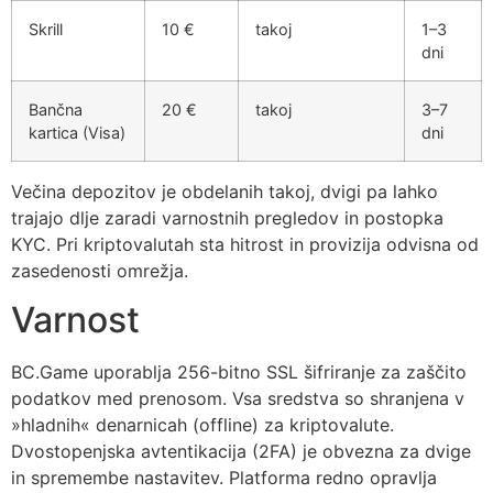
Skrill
10 €
takoj
1–3
dni
Bančna
20 €
takoj
3–7
kartica (Visa)
dni
Večina depozitov je obdelanih takoj, dvigi pa lahko
trajajo dlje zaradi varnostnih pregledov in postopka
KYC. Pri kriptovalutah sta hitrost in provizija odvisna od
zasedenosti omrežja.
Varnost
BC.Game uporablja 256-bitno SSL šifriranje za zaščito
podatkov med prenosom. Vsa sredstva so shranjena v
»hladnih« denarnicah (offline) za kriptovalute.
Dvostopenjska avtentikacija (2FA) je obvezna za dvige
in spremembe nastavitev. Platforma redno opravlja