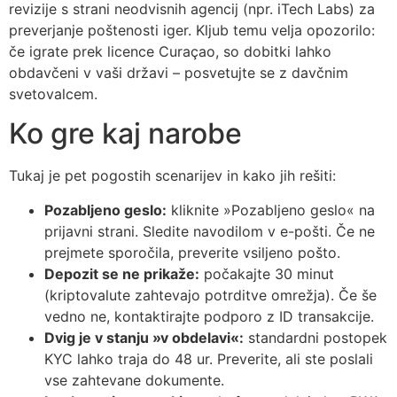
revizije s strani neodvisnih agencij (npr. iTech Labs) za
preverjanje poštenosti iger. Kljub temu velja opozorilo:
če igrate prek licence Curaçao, so dobitki lahko
obdavčeni v vaši državi – posvetujte se z davčnim
svetovalcem.
Ko gre kaj narobe
Tukaj je pet pogostih scenarijev in kako jih rešiti:
Pozabljeno geslo:
kliknite »Pozabljeno geslo« na
prijavni strani. Sledite navodilom v e-pošti. Če ne
prejmete sporočila, preverite vsiljeno pošto.
Depozit se ne prikaže:
počakajte 30 minut
(kriptovalute zahtevajo potrditve omrežja). Če še
vedno ne, kontaktirajte podporo z ID transakcije.
Dvig je v stanju »v obdelavi«:
standardni postopek
KYC lahko traja do 48 ur. Preverite, ali ste poslali
vse zahtevane dokumente.