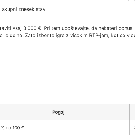
 skupni znesek stav
iti vsaj 3.000 €. Pri tem upoštevajte, da nekateri bonusi 
ejo le delno. Zato izberite igre z visokim RTP-jem, kot so vi
Pogoj
 % do 100 €