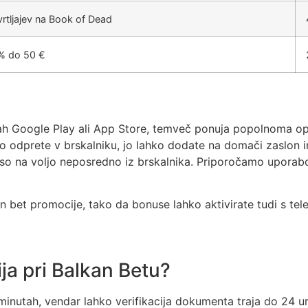
vrtljajev na Book of Dead
% do 50 €
ah Google Play ali App Store, temveč ponuja popolnoma opt
o odprete v brskalniku, jo lahko dodate na domači zaslon in
 so na voljo neposredno iz brskalnika. Priporočamo uporabo
 bet promocije, tako da bonuse lahko aktivirate tudi s tel
ija pri Balkan Betu?
2 minutah, vendar lahko verifikacija dokumenta traja do 24 