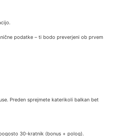
cijo.
esnične podatke – ti bodo preverjeni ob prvem
use. Preden sprejmete katerikoli balkan bet
 pogosto 30-kratnik (bonus + polog).