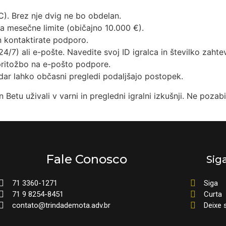
KYC). Brez nje dvig ne bo obdelan.
ma mesečne limite (običajno 10.000 €).
 kontaktirate podporo.
/7) ali e-pošte. Navedite svoj ID igralca in številko zahte
 pritožbo na e-pošto podpore.
ndar lahko občasni pregledi podaljšajo postopek.
etu uživali v varni in pregledni igralni izkušnji. Ne pozabit
Fale Conosco
Sig
71 3360-1271
Siga
71 9 8254-8451
Curta
contato@trindademota.adv.br
Deixe