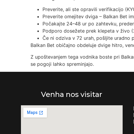
Preverite, ali ste opravili verifikacijo (
Preverite omejitev dviga – Balkan Bet i
Počakajte 24–48 ur po zahtevku, preden
Podporo dosežete prek klepeta v živo (24
Če ni odziva v 72 urah, pošljite uradno
Balkan Bet običajno obdeluje dvige hitro, ve
Z upoštevanjem tega vodnika boste pri Balkan B
se pogoji lahko spreminjajo.
Venha nos visitar