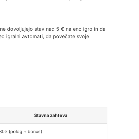
ne dovoljujejo stav nad 5 € na eno igro in da
deo igralni avtomati, da povečate svoje
Stavna zahteva
30× (polog + bonus)