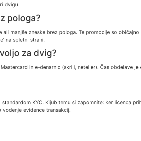
i dvigu.
ez pologa?
je ali manjše zneske brez pologa. Te promocije so običajn
’ na spletni strani.
 voljo za dvig?
Mastercard in e-denarnic (skrill, neteller). Čas obdelave j
di standardom KYC. Kljub temu si zapomnite: ker licenca prih
 vodenje evidence transakcij.