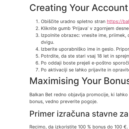
Creating Your Account
Obiščite uradno spletno stran
https://ba
Kliknite gumb ‘Prijava’ v zgornjem desnem 
Izpolnite obrazec: vnesite ime, priimek,
dvigu.
Izberite uporabniško ime in geslo. Pripo
Potrdite, da ste stari vsaj 18 let in spre
Po oddaji boste prejeli e-poštno sporoči
Po aktivaciji se lahko prijavite in opravi
Maximising Your Bonu
Balkan Bet redno objavlja promocije, ki lahko
bonus, vedno preverite pogoje.
Primer izračuna stavne z
Recimo, da izkoristite 100 % bonus do 100 €.