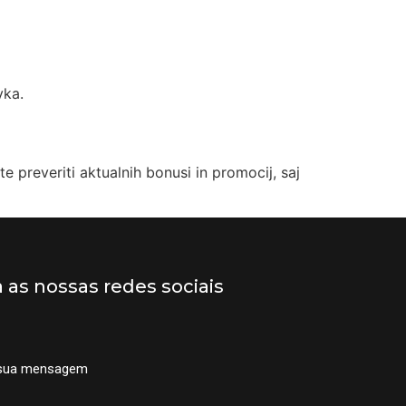
vka.
e preveriti aktualnih bonusi in promocij, saj
a as nossas redes sociais
 sua mensagem