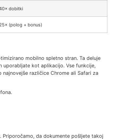
40× dobitki
25× (polog + bonus)
imizirano mobilno spletno stran. Ta deluje
 uporabljate kot aplikacijo. Vse funkcije,
 najnovejše različice Chrome ali Safari za
efona.
ur. Priporočamo, da dokumente pošljete takoj