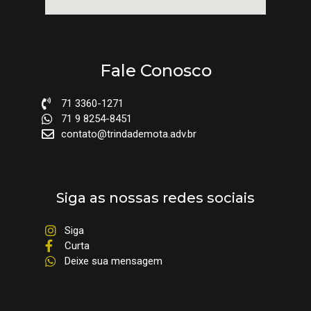
Fale Conosco
71 3360-1271
71 9 8254-8451
contato@trindademota.adv.br
Siga as nossas redes sociais
Siga
Curta
Deixe sua mensagem