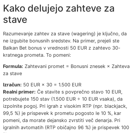
Kako delujejo zahteve za
stave
Razumevanje zahtev za stave (wagering) je ključno, da
ne izgubite bonusnih sredstev. Na primer, prejeli ste
Balkan Bet bonus v vrednosti 50 EUR z zahtevo 30-
kratnega prometa. To pomeni:
Formula:
Zahtevani promet = Bonusni znesek × Zahteva
za stave
Izračun:
50 EUR × 30 = 1.500 EUR
Realni primer:
Če stavite s povprečno stavo 10 EUR,
potrebujete 150 stav (1.500 EUR ÷ 10 EUR vsaka), da
izpolnite pogoj. Pri igrah z visokim RTP (npr. blackjack,
99,5 %) je prispevek k prometu pogosto le 10 %, kar
pomeni, da morate dejansko zvrstiti več denarja. Pri
igralnih avtomatih (RTP običajno 96 %) je prispevek 100