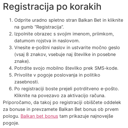
Registracija po korakih
Odprite uradno spletno stran Balkan Bet in kliknite
na gumb “Registracija”.
Izpolnite obrazec s svojim imenom, priimkom,
datumom rojstva in naslovom.
Vnesite e-poštni naslov in ustvarite močno geslo
(vsaj 8 znakov, vsebuje naj številke in posebne
znake).
Potrdite svojo mobilno številko prek SMS-kode.
Privolite v pogoje poslovanja in politiko
zasebnosti.
Po registraciji boste prejeli potrditveno e-pošto.
Kliknite na povezavo za aktivacijo računa.
Priporočamo, da takoj po registraciji obiščete oddelek
za bonuse in prevzamete Balkan Bet bonus ob prvem
pologu.
Balkan bet bonus
tam prikazuje najnovejše
pogoje.