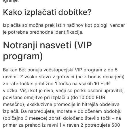
Kako izplačati dobitke?
Izplačila so možna prek istih načinov kot pologi, vendar
je potrebna predhodna identifikacija.
Notranji nasveti (VIP
program)
Balkan Bet ponuja večstopenjski VIP program z do 5
ravnmi. Z vsako stavo v gotovini (ne z bonus denarjem)
zbirate točke: približno 1 točka na vsakih 10 EUR
vložka. Višji kot je nivo, večji so perki: osebni upravitelj,
povišane omejitve pri izplačilu (do 10 000 EUR
mesečno), ekskluzivne promocije in hitrejša obdelava
izplačil. Da napredujete, morate v določenem obdobju
(običajno 3 mesece) zbrati določeno število točk – na
primer za prehod iz ravni 1 v raven 2 potrebujete 500