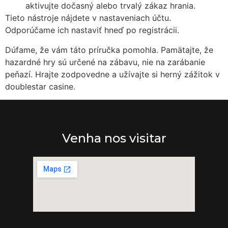
aktivujte dočasný alebo trvalý zákaz hrania.
Tieto nástroje nájdete v nastaveniach účtu.
Odporúčame ich nastaviť hneď po registrácii.
Dúfame, že vám táto príručka pomohla. Pamätajte, že
hazardné hry sú určené na zábavu, nie na zarábanie
peňazí. Hrajte zodpovedne a užívajte si herný zážitok v
doublestar casine.
Venha nos visitar