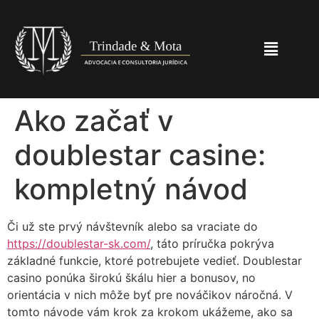
Ako začať v
doublestar casine:
kompletný návod
Či už ste prvý návštevník alebo sa vraciate do
https://doublestar-sk.com/
, táto príručka pokrýva
základné funkcie, ktoré potrebujete vedieť. Doublestar
casino ponúka širokú škálu hier a bonusov, no
orientácia v nich môže byť pre nováčikov náročná. V
tomto návode vám krok za krokom ukážeme, ako sa