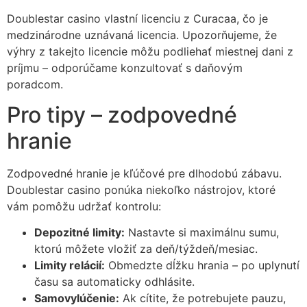
Doublestar casino vlastní licenciu z Curacaa, čo je
medzinárodne uznávaná licencia. Upozorňujeme, že
výhry z takejto licencie môžu podliehať miestnej dani z
príjmu – odporúčame konzultovať s daňovým
poradcom.
Pro tipy – zodpovedné
hranie
Zodpovedné hranie je kľúčové pre dlhodobú zábavu.
Doublestar casino ponúka niekoľko nástrojov, ktoré
vám pomôžu udržať kontrolu:
Depozitné limity:
Nastavte si maximálnu sumu,
ktorú môžete vložiť za deň/týždeň/mesiac.
Limity relácií:
Obmedzte dĺžku hrania – po uplynutí
času sa automaticky odhlásite.
Samovylúčenie:
Ak cítite, že potrebujete pauzu,