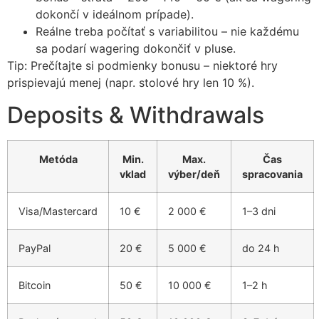
dokončí v ideálnom prípade).
Reálne treba počítať s variabilitou – nie každému
sa podarí wagering dokončiť v pluse.
Tip: Prečítajte si podmienky bonusu – niektoré hry
prispievajú menej (napr. stolové hry len 10 %).
Deposits & Withdrawals
Metóda
Min.
Max.
Čas
vklad
výber/deň
spracovania
Visa/Mastercard
10 €
2 000 €
1–3 dni
PayPal
20 €
5 000 €
do 24 h
Bitcoin
50 €
10 000 €
1–2 h