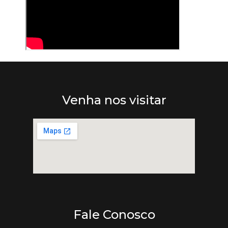
Venha nos visitar
Fale Conosco