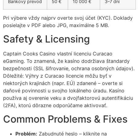
Bankový prevod
50 €
10 000 €
3–7 dní
Pri výbere vždy najprv overte svoj účet (KYC). Doklady
posielajte v PDF alebo JPG, maximálne 5 MB.
Safety & Licensing
Captain Cooks Casino vlastní licenciu Curacao
eGaming. To znamená, že kasíno dodržiava štandardy
bezpečnosti (SSL šifrovanie, ochrana osobných údajov).
Dôležité: Výhry z Curacao licencie môžu byť v
niektorých krajinách (napr. EÚ) zdanené – overte si
daňové povinnosti u svojho lokálneho úradu. Kasíno
používa aj overenie veku a dvojfaktorovú autentifikáciu
(2FA), ktorú dôrazne odporúčame aktivovať.
Common Problems & Fixes
Problém:
Zabudnuté heslo – kliknite na