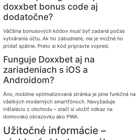
doxxbet bonus code aj
dodatočne?
Väčšina bonusových kódov musí byť zadaná počas
vytvárania účtu. Ak ho zabudnete, nie je možné ho
pridať spätne. Preto si kód pripravte vopred.
Funguje Doxxbet aj na
zariadeniach s iOS a
Androidom?
Áno, mobilne optimalizovaná stránka je plne funkčná na
všetkých moderných smartfónoch. Nevyžaduje
inštaláciu z obchodu – stačí si uložiť odkaz na
domovskú obrazovku ako PWA.
Užitočné informácie –