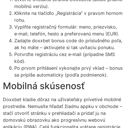
mobilnú verziu).
Kliknite na tlačidlo „Registrácia“ v pravom hornom
rohu.
Vyplňte registračný formulár: meno, priezvisko,
e‑mail, telefón, heslo a preferovanú menu (EUR).
Zadajte doxxbet bonus code do príslušného poľa,
ak ho máte – aktivujete si tak uvítaciu ponuku.
Potvrďte registráciu cez e‑mail (prípadne SMS
kód).
Po prvom prihlásení vykonajte prvý vklad – bonus
sa pripíše automaticky (podľa podmienok).
Mobilná skúsenosť
Doxxbet kladie dôraz na užívateľsky prívetivé mobilné
prostredie. Nemusíte hľadať žiadnu appku v obchode –
stačí otvoriť stránku v prehliadači a pridať ju na
domovskú obrazovku ako progresívnu webovú
aplikáciu (PWA). Celá funkcionalita vrátane registrácie,