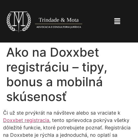
Ako na Doxxbet
registráciu – tipy,
bonus a mobilná
skúsenosť
Či už ste prvýkrát na návšteve alebo sa vraciate k
Doxxbet registracia
, tento sprievodca pokrýva všetky
dôležité funkcie, ktoré potrebujete poznať. Registrácia
na Doxxbete je rýchla a jednoduchá, no oplatí sa